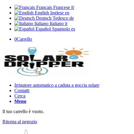
Français
Francese
fr
English
Inglese
en
Deutsch
Tedesco
de
Italiano
Italiano
it
Español
Spagnolo
es
0
Carrello
Irrigatore automatico a caduta a goccia solare
Contatti
Cerca
Menu
Il tuo carrello è vuoto.
Ritorna al negozio