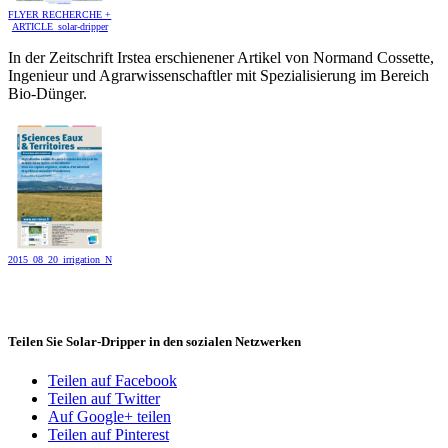
FLYER RECHERCHE +
ARTICLE_solar-dripper
In der Zeitschrift Irstea erschienener Artikel von Normand Cossette,
Ingenieur und Agrarwissenschaftler mit Spezialisierung im Bereich
Bio-Dünger.
2015_08_20_irrigation_NORCO__Vegetalisation_miniere_Sc_Eaux_&_Territoires__Hors_serie_No_21
Teilen Sie Solar-Dripper in den sozialen Netzwerken
Teilen auf Facebook
Teilen auf Twitter
Auf Google+ teilen
Teilen auf Pinterest