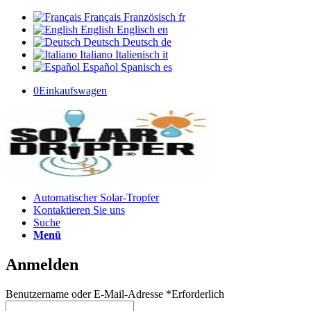
Français
Französisch
fr
English
Englisch
en
Deutsch
Deutsch
de
Italiano
Italienisch
it
Español
Spanisch
es
0
Einkaufswagen
Automatischer Solar-Tropfer
Kontaktieren Sie uns
Suche
Menü
Anmelden
Benutzername oder E-Mail-Adresse
*
Erforderlich