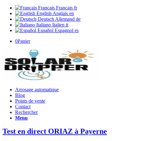
Français
Français
fr
English
Anglais
en
Deutsch
Allemand
de
Italiano
Italien
it
Español
Espagnol
es
0
Panier
Arrosage automatique
Blog
Points de vente
Contact
Rechercher
Menu
Test en direct ORIAZ à Payerne