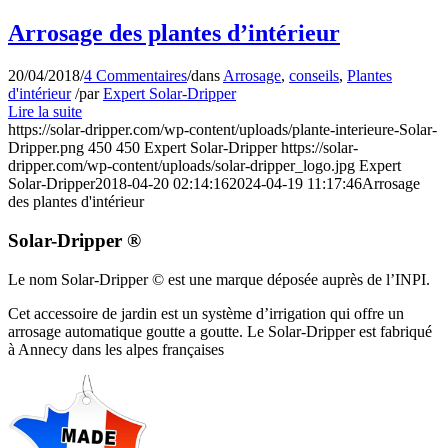
Arrosage des plantes d’intérieur
20/04/2018
/
4 Commentaires
/
dans
Arrosage
,
conseils
,
Plantes
d'intérieur
/
par
Expert Solar-Dripper
Lire la suite
https://solar-dripper.com/wp-content/uploads/plante-interieure-Solar-
Dripper.png
450
450
Expert Solar-Dripper
https://solar-
dripper.com/wp-content/uploads/solar-dripper_logo.jpg
Expert
Solar-Dripper
2018-04-20 02:14:16
2024-04-19 11:17:46
Arrosage
des plantes d'intérieur
Solar-Dripper ®
Le nom Solar-Dripper © est une marque déposée auprès de l’INPI.
Cet accessoire de jardin est un système d’irrigation qui offre un
arrosage automatique goutte a goutte. Le Solar-Dripper est fabriqué
à Annecy dans les alpes françaises