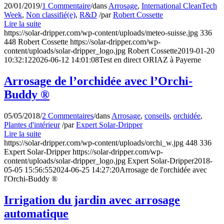
20/01/2019
/
1 Commentaire
/
dans
Arrosage
,
International CleanTech
Week
,
Non classifié(e)
,
R&D
/
par
Robert Cossette
Lire la suite
https://solar-dripper.com/wp-content/uploads/meteo-suisse.jpg
336
448
Robert Cossette
https://solar-dripper.com/wp-
content/uploads/solar-dripper_logo.jpg
Robert Cossette
2019-01-20
10:32:12
2026-06-12 14:01:08
Test en direct ORIAZ à Payerne
Arrosage de l’orchidée avec l’Orchi-
Buddy ®
05/05/2018
/
2 Commentaires
/
dans
Arrosage
,
conseils
,
orchidée
,
Plantes d'intérieur
/
par
Expert Solar-Dripper
Lire la suite
https://solar-dripper.com/wp-content/uploads/orchi_w.jpg
448
336
Expert Solar-Dripper
https://solar-dripper.com/wp-
content/uploads/solar-dripper_logo.jpg
Expert Solar-Dripper
2018-
05-05 15:56:55
2024-06-25 14:27:20
Arrosage de l'orchidée avec
l'Orchi-Buddy ®
Irrigation du jardin avec arrosage
automatique