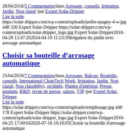
28/04/2018
/
5 Commentaires
/
dans
Arrosage
,
conseils
,
Irrigation
,
Jardin
,
Non classé
/
par
Expert Solar-Dripper
Lire la suite
https://solar-dripper.com/wp-content/uploads/jardin-epagny-4-w.jpg
448
336
Expert Solar-Dripper
https://solar-dripper.com/wp-
content/uploads/solar-dripper_logo.jpg
Expert Solar-Dripper
2018-
04-28 12:47:20
2024-04-19 11:23:59
Irrigation du jardin avec
arrosage automatique
Choisir sa bouteille d’arrosage
automatique
25/04/2018
/
7 Commentaires
/
dans
Arrosage
,
Balcon
,
Bouteille
,
conseils
,
International CleanTech Week
,
Irrigation
,
Jardin
,
Non
classé
,
Non classifié(e)
,
orchidée
,
Plantes d'intérieur
,
Presse
,
produits
,
R&D
,
revue de presse
,
salons
,
VIP
/
par
Expert Solar-
Dripper
Lire la suite
https://solar-dripper.com/wp-content/uploads/remplissage.jpg
448
178
Expert Solar-Dripper
https://solar-dripper.com/wp-
content/uploads/solar-dripper_logo.jpg
Expert Solar-Dripper
2018-
04-25 17:49:04
2026-07-16 10:16:05
Choisir sa bouteille d'arrosage
automatique